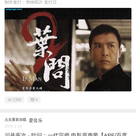
制作发行：华纳唱片 发行日 ...
2389
4
点击重新加载
爱音乐
2025-1-10
川井宪次 - 叶问：一代宗师 电影原声带【APE/百度