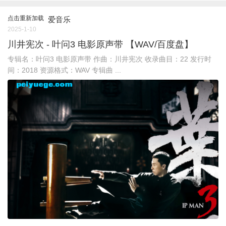
点击重新加载
爱音乐
2025-1-10
川井宪次 - 叶问3 电影原声带 【WAV/百度盘】
专辑名：叶问3 电影原声带 作曲：川井宪次 收录曲目：22 发行时
间：2018 资源格式：WAV 专辑曲 ...