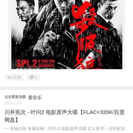
2116
1
点击重新加载
爱音乐
2025-1-10
川井宪次 - 叶问2 电影原声大碟【FLAC+320K/百度
网盘】
一.专辑介绍 专辑名称：叶问 2 电影原声大碟 艺人歌手：川井宪次