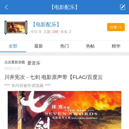
【电影配乐】
【电影配乐】
收藏
+1
今日:
0
主题:
198
排名:
2
全部
最新
热门
热帖
精华
点击重新加载
爱音乐
2025-1-10
川井宪次 - 七剑 电影原声带【FLAC/百度云
**** 本内容被作者隐藏 ****