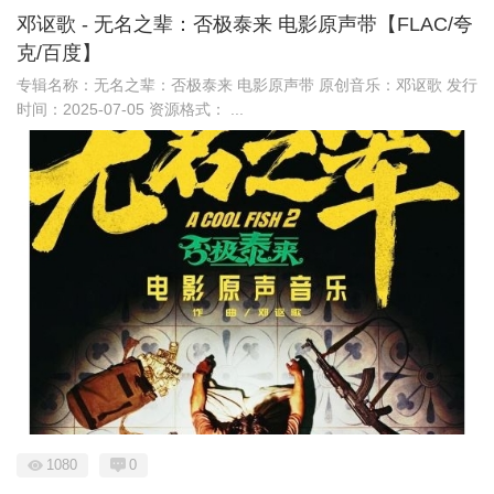
邓讴歌 - 无名之辈：否极泰来 电影原声带【FLAC/夸
克/百度】
专辑名称：无名之辈：否极泰来 电影原声带 原创音乐：邓讴歌 发行
时间：2025-07-05 资源格式： ...
1080
0