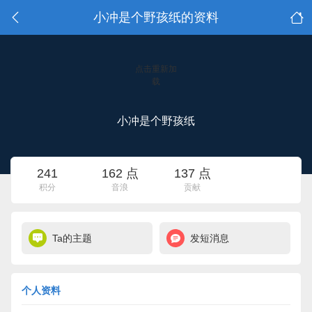
小冲是个野孩纸的资料
点击重新加
载
小冲是个野孩纸
241
162 点
137 点
积分
音浪
贡献
Ta的主题
发短消息
个人资料