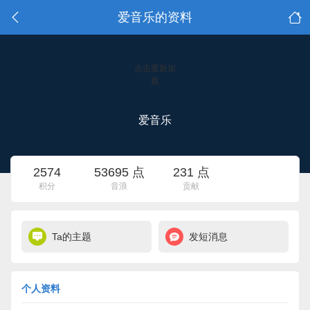
爱音乐的资料
点击重新加
载
爱音乐
2574
53695 点
231 点
积分
音浪
贡献
Ta的主题
发短消息
个人资料