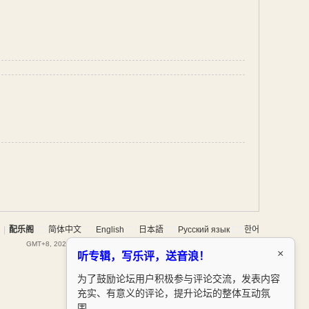
|
配乐阁
简体中文
English
日本語
Русский язык
한어
GMT+8, 2026-8-7 06:10
, Processed in 0.077504 second(s), 15 queries .
×
听专辑，写乐评，送音浪！
为了鼓励论坛用户积极参与评论交流，发表内容
充实、有意义的评论，提升论坛的整体互动氛
围。