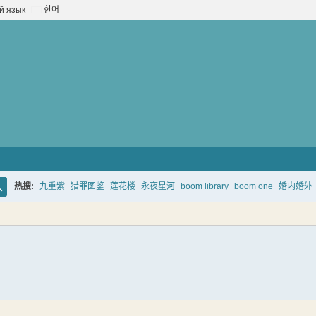
й язык
한어
热搜:
九重紫
猎罪图鉴
莲花楼
永夜星河
boom library
boom one
婚内婚外
搜
索