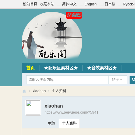
设为首页
收藏本站
简体中文
English
日本語
Русски
首页
★配乐区素材区★
★音效素材区★
帖子
›
xiaohan
›
个人资料
配
xiaohan
乐
https://www.peiyuege.com/?5941
阁
主题
个人资料
素
材