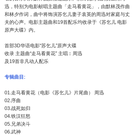
迅，特别为电影献唱主题曲「走马看黄花」，由默林茂作曲
和林夕作词，曲中将饰演苏乞儿妻子袁英的周迅对家庭与丈
夫的心声。电影主题曲和19首配乐均收录于《苏乞儿 电影
原声大碟》内。
首部3D华语电影“苏乞儿”原声大碟
收录 主题曲“走马看黄花” 主唱︰周迅
及19首非凡动人配乐
专辑曲目:
01.走马看黄花（电影《苏乞儿》片尾曲） 周迅
02.序曲
03.战死如归
04.铁汉狂怒
05.兄弟决斗
06.武神