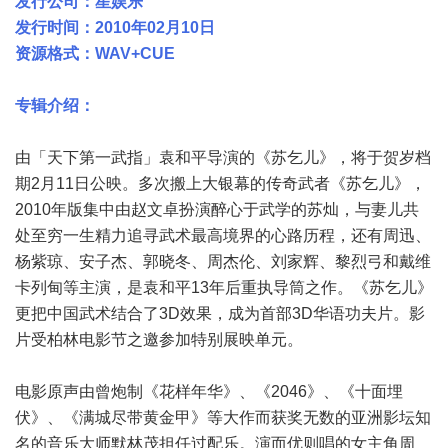
发行公司：星娱乐
发行时间：2010年02月10日
资源格式：WAV+CUE
专辑介绍：
由「天下第一武指」袁和平导演的《苏乞儿》，将于贺岁档
期2月11日公映。多次搬上大银幕的传奇武者《苏乞儿》，
2010年版集中由赵文卓扮演醉心于武学的苏灿，与妻儿共
处至穷一生精力追寻武术最高境界的心路历程，还有周迅、
杨紫琼、安子杰、郭晓冬、周杰伦、刘家辉、黎烈弓和戴维
卡列甸等主演，是袁和平13年后重执导筒之作。《苏乞儿》
更把中国武术结合了3D效果，成为首部3D华语功夫片。影
片受柏林电影节之邀参加特别展映单元。
电影原声由曾炮制《花样年华》、《2046》、《十面埋
伏》、《满城尽带黄金甲》等大作而获奖无数的亚洲影坛知
名的音乐大师默林茂担任过配乐。演而优则唱的女主角周