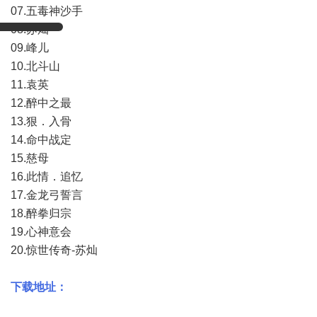
07.五毒神沙手
08.苏灿
09.峰儿
10.北斗山
11.袁英
12.醉中之最
13.狠．入骨
14.命中战定
15.慈母
16.此情．追忆
17.金龙弓誓言
18.醉拳归宗
19.心神意会
20.惊世传奇-苏灿
下载地址：