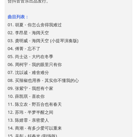
合抖音音乐出品发行。
曲目列表：
01. 胡夏 - 你怎么舍得我难过
02. 李昂星 - 海阔天空
03. 龚明威 - 海阔天空 (小提琴演奏版)
04. 傅菁 - 忘不了
05. 尚士达 - 大约在冬季
06. 周柯宇 - 我的眼里只有你
07. 沈以诚 - 难舍难分
08. 买辣椒也用券 - 其实你不懂我的心
09. 张紫宁 - 我想有个家
10. 薛凯琪 - 喜欢你
11. 陈立农 - 野百合也有春天
12. 苏玮 - 半梦半醒之间
13. 陈婧霏 - 亲密爱人
14. 商潮 - 有多少爱可以重来
15. 吴彤 - 好春光 (剧场版)