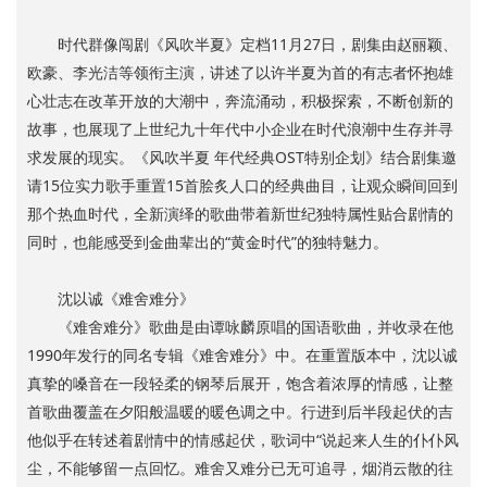
时代群像闯剧《风吹半夏》定档11月27日，剧集由赵丽颖、
欧豪、李光洁等领衔主演，讲述了以许半夏为首的有志者怀抱雄
心壮志在改革开放的大潮中，奔流涌动，积极探索，不断创新的
故事，也展现了上世纪九十年代中小企业在时代浪潮中生存并寻
求发展的现实。《风吹半夏 年代经典OST特别企划》结合剧集邀
请15位实力歌手重置15首脍炙人口的经典曲目，让观众瞬间回到
那个热血时代，全新演绎的歌曲带着新世纪独特属性贴合剧情的
同时，也能感受到金曲辈出的“黄金时代”的独特魅力。
沈以诚《难舍难分》
《难舍难分》歌曲是由谭咏麟原唱的国语歌曲，并收录在他
1990年发行的同名专辑《难舍难分》中。在重置版本中，沈以诚
真挚的嗓音在一段轻柔的钢琴后展开，饱含着浓厚的情感，让整
首歌曲覆盖在夕阳般温暖的暖色调之中。行进到后半段起伏的吉
他似乎在转述着剧情中的情感起伏，歌词中“说起来人生的仆仆风
尘，不能够留一点回忆。难舍又难分已无可追寻，烟消云散的往