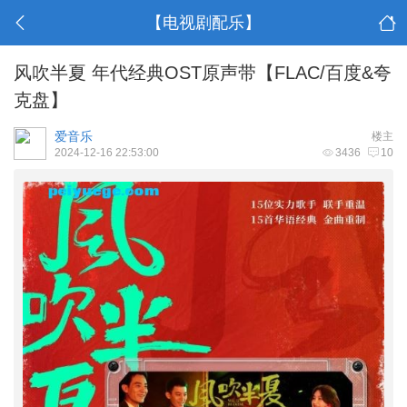
【电视剧配乐】
风吹半夏 年代经典OST原声带【FLAC/百度&夸
克盘】
爱音乐
楼主
2024-12-16 22:53:00
3436
10