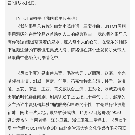
昔”也尽收眼底。
INTO1周柯宇《我的眼里只有你》
《我的眼里只有你》由黄小茂作词、三宝作曲。INTO1周柯
宇用温暖的声音诠释这首脍炙人口的经典歌曲，“我说我的眼里只
有你”犹如缓缓荡漾着的泉水，流入每个人的心间。在弦乐的铺陈
下逐渐递进的节奏也汇集成大海，情绪也在其中迸发将听众带入
到歌曲中也融入到剧情之中。
《风吹半夏》是由傅东育、毛溦执导，赵丽颖、欧豪、李光
洁领衔主演，刘威、柯蓝、任重、冯嘉怡特邀主演，孙千、黄澄
澄、是安、宋熹、王西、黄义威联合主演，王劲松、刘威葳特别
出演的时代群像闯剧。剧集讲述了上世纪九十年代，白手起家的
女主角许半夏凭借其独到的眼光和果敢的个性，在钢铁行业披荆
斩棘，闯出一片天地，最终收获成功。11月27日起每晚19:30，
锁定爱奇艺 全网独播，江苏卫视、浙江卫视上星播出。《风吹半
夏·年代经典OST特别企划》由北京智慧大狗文化传媒有限公司联