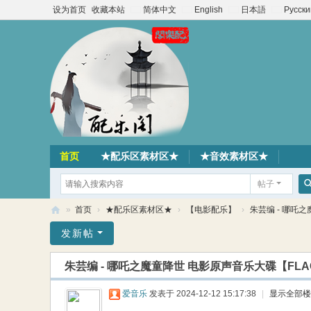
设为首页
收藏本站
简体中文
English
日本語
Русски
首页
★配乐区素材区★
★音效素材区★
帖子
»
首页
›
★配乐区素材区★
›
【电影配乐】
›
朱芸编 - 哪吒之
配
发新帖
乐
朱芸编 - 哪吒之魔童降世 电影原声音乐大碟【FLA
阁
素
爱音乐
发表于 2024-12-12 15:17:38
|
显示全部楼
材