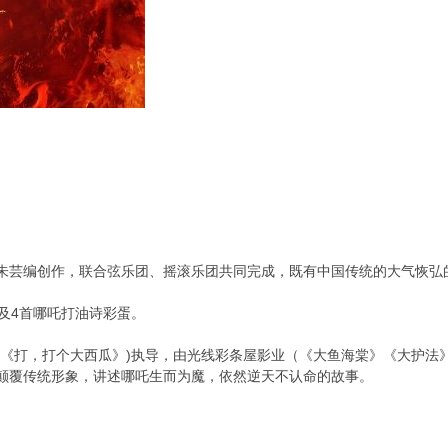
朱芸编创作，联合弦乐团、摇滚乐团共同完成，既有中国传统的大气恢弘
及4首哪吒打油诗彩蛋。
饺子(《打，打个大西瓜》)执导，由光线彩条屋影业（《大鱼海棠》《大护
颠覆传统形象，讲述哪吒生而为魔，依然逆天不认命的故事。