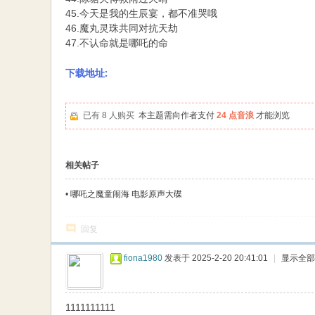
45.今天是我的生辰宴，都不准哭哦
46.魔丸灵珠共同对抗天劫
47.不认命就是哪吒的命
下载地址:
已有 8 人购买
本主题需向作者支付
24 点音浪
才能浏览
相关帖子
•
哪吒之魔童闹海 电影原声大碟
回复
fiona1980
发表于 2025-2-20 20:41:01
|
显示全部
1111111111