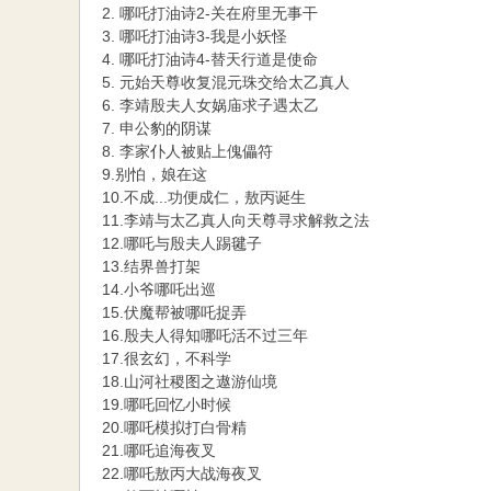
2. 哪吒打油诗2-关在府里无事干
3. 哪吒打油诗3-我是小妖怪
4. 哪吒打油诗4-替天行道是使命
5. 元始天尊收复混元珠交给太乙真人
6. 李靖殷夫人女娲庙求子遇太乙
7. 申公豹的阴谋
8. 李家仆人被贴上傀儡符
9.别怕，娘在这
10.不成...功便成仁，敖丙诞生
11.李靖与太乙真人向天尊寻求解救之法
12.哪吒与殷夫人踢毽子
13.结界兽打架
14.小爷哪吒出巡
15.伏魔帮被哪吒捉弄
16.殷夫人得知哪吒活不过三年
17.很玄幻，不科学
18.山河社稷图之遨游仙境
19.哪吒回忆小时候
20.哪吒模拟打白骨精
21.哪吒追海夜叉
22.哪吒敖丙大战海夜叉