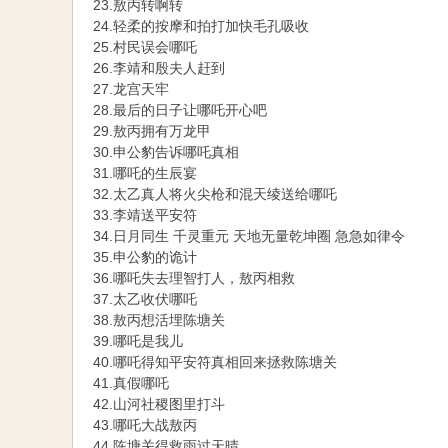
23.敖丙转啊转
24.轻柔的按摩和拍打加快毛孔吸收
25.村民误会哪吒
26.李靖和殷夫人赶到
27.龙宫天牢
28.最后的日子让哪吒开心吧
29.敖丙拥有万龙甲
30.申公豹告诉哪吒真相
31.哪吒的生辰宴
32.太乙真人将火尖枪和混天绫送给哪吒
33.李靖送平安符
34.日月同生 千灵重元 天地无量乾坤圈 急急如律令
35.申公豹的诡计
36.哪吒失去理智打人，敖丙相救
37.太乙收伏哪吒
38.敖丙想活埋陈塘关
39.哪吒是我儿
40.哪吒得知平安符真相回来拯救陈塘关
41.真假哪吒
42.山河社稷图里打斗
43.哪吒大战敖丙
44.陈塘关得救雨过天晴