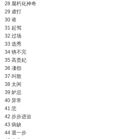
28 腐朽化神奇
29 虐打
30 谁
31 起驾
32 过场
33 选秀
34 锈不完
35 高贵妃
36 凄怨
37 叫散
38 太闲
39 妒忌
40 异常
41 悲
42 步步进迫
43 病缺
44 退一步