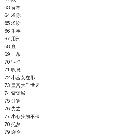
63 有毒
64 求你
65 求饶
66 生事
67 用刑
68 查
69 自杀
70 诬陷
71 叹息
72 小宫女在那
73 皇宫大千世界
74 紫禁城
75 计算
76 失去
77 小心头颅不保
78 托梦
79 避险