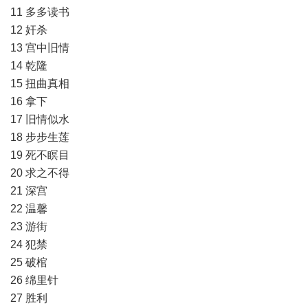
11 多多读书
12 奸杀
13 宫中旧情
14 乾隆
15 扭曲真相
16 拿下
17 旧情似水
18 步步生莲
19 死不瞑目
20 求之不得
21 深宫
22 温馨
23 游街
24 犯禁
25 破棺
26 绵里针
27 胜利