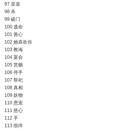
97 皇道
98 杀
99 破门
100 逃命
101 善心
102 她喜欢你
103 教诲
104 宴会
105 赏赐
106 停手
107 祭祀
108 真相
109 妖物
110 恩宠
111 慈心
112 手
113 痕痒