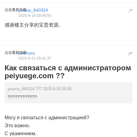
点击重新加载
youxia_840324
#
7
2025-8-18 00:06:55
感谢楼主分享的宝贵资源。
点击重新加载
Leonucs
#
8
2025-8-21 05:41:37
Как связаться с администратором
peiyuege.com ??
youxia_840324 ??? 2025-8-18 00:06
????????????
Могу я связаться с администрацией?
Это важно.
С уважением.