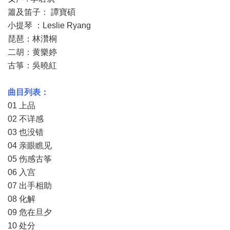
簫及笛子： 譚寶碩
小提琴 ：Leslie Ryang
琵琶：林灒桐
二胡：黄樂婷
古箏：吳曉紅
曲目列表：
01 上品
02 不详感
03 也没错
04 亲眼瞧见
05 伤感古筝
06 入宫
07 出手相助
08 化解
09 危在旦夕
10 处分