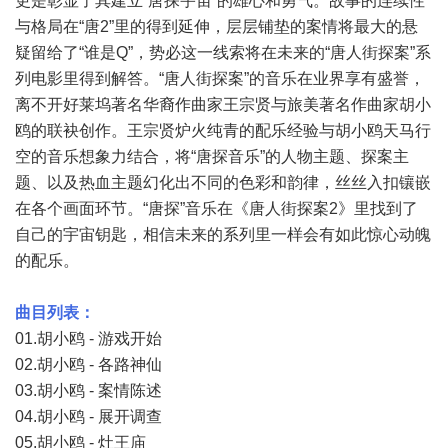
更是彰显了其建立“唐探宇宙”的雄心和勇气。故事的连续性
与格局在“唐2”里的得到延伸，层层铺垫的案情将最大的悬
疑留给了“谁是Q”，势必这一线索将在未来的“唐人街探案”系
列电影里得到解答。“唐人街探案”的音乐在业界享有盛誉，
离不开好莱坞著名华裔作曲家王宗贤与旅美著名作曲家胡小
鸥的联袂创作。王宗贤炉火纯青的配乐经验与胡小鸥天马行
空的音乐想象力结合，将“唐探音乐”的人物主题、探案主
题、以及热血主题幻化出不同的色彩和韵律，丝丝入扣镶嵌
在各个画面环节。“唐探”音乐在《唐人街探案2》里找到了
自己的宇宙钥匙，相信未来的系列里一样会有如此惊心动魄
的配乐。
曲目列表：
01.胡小鸥 - 游戏开始
02.胡小鸥 - 各路神仙
03.胡小鸥 - 案情陈述
04.胡小鸥 - 展开调查
05.胡小鸥 - 灶王庙