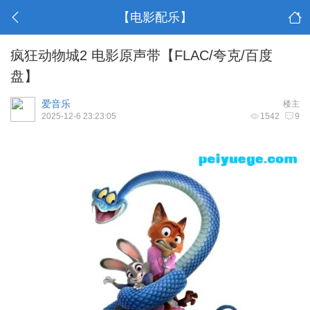
【电影配乐】
疯狂动物城2 电影原声带【FLAC/夸克/百度
盘】
爱音乐
楼主
2025-12-6 23:23:05
1542
9