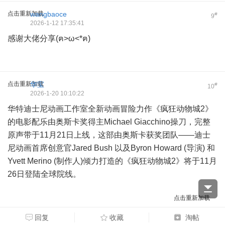
点击重新加载
wangbaoce
#
9
2026-1-12 17:35:41
感谢大佬分享(ฅ>ω<*ฅ)
点击重新加载
华宝
#
10
2026-1-20 10:10:22
华特迪士尼动画工作室全新动画冒险力作《疯狂动物城2》
的电影配乐由奥斯卡奖得主Michael Giacchino操刀，完整
原声带于11月21日上线，这部由奥斯卡获奖团队——迪士
尼动画首席创意官Jared Bush 以及Byron Howard (导演) 和
Yvett Merino (制作人)倾力打造的《疯狂动物城2》将于11月
26日登陆全球院线。
点击重新加载
回复
收藏
淘帖