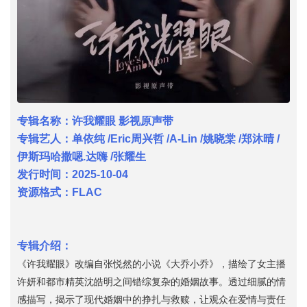
专辑名称：许我耀眼 影视原声带
专辑艺人：单依纯 /Eric周兴哲 /A-Lin /姚晓棠 /郑沐晴 /
伊斯玛哈撒嗯.达嗨 /张耀生
发行时间：2025-10-04
资源格式：FLAC
专辑介绍：
《许我耀眼》改编自张悦然的小说《大乔小乔》，描绘了女主播
许妍和都市精英沈皓明之间错综复杂的婚姻故事。透过细腻的情
感描写，揭示了现代婚姻中的挣扎与救赎，让观众在爱情与责任