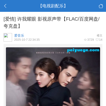
【电视剧配乐】
[爱情]
许我耀眼 影视原声带【FLAC/百度网盘/
夸克盘】
爱音乐
楼主
2025-10-7 22:34:35
3729
14