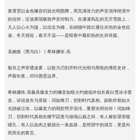
黄霄雲以金色嗓音织就光明图腾，用充满张力的声音演绎绝境中
的信仰，绽放展现极致声音控制力。在潇潇风乱的无尽雪路上，
凡人以心火为毯，以信念为穗，在硝烟中踏出通往永恒的金色征
途。冬天很短，春天不远——是暗夜中最炽热的生存诗篇。
哀婉曲《黑与白》丨希林娜依·高
裂帛之声穿透迷雾，以歌为刃剖开时代光明与黑暗的博弈史诗，
声裂长夜，叩问善恶边界。
希林娜依·高极具爆发力的嗓音如暗火灼烧低吟似长夜白雪冰冷窒
息，诉说迷失与质疑；词如锋刃，切割时代真相。副歌炸裂如火
光踏破尘埃，以爆发力的唱腔劈开混沌，重塑光明信仰！词如锋
刃，切割时代真相在楼宇囚笼与崩塌山巅之间，有人被欲望吞噬
瞳孔，有人以血肉之躯踏出一条血路，是绝望中的箴言，更是向
死而生的誓言。