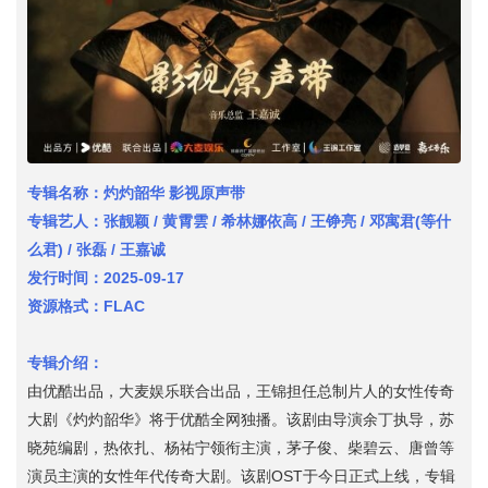
专辑名称：灼灼韶华 影视原声带
专辑艺人：张靓颖 / 黄霄雲 / 希林娜依高 / 王铮亮 / 邓寓君(等什
么君) / 张磊 / 王嘉诚
发行时间：2025-09-17
资源格式：FLAC
专辑介绍：
由优酷出品，大麦娱乐联合出品，王锦担任总制片人的女性传奇
大剧《灼灼韶华》将于优酷全网独播。该剧由导演余丁执导，苏
晓苑编剧，热依扎、杨祐宁领衔主演，茅子俊、柴碧云、唐曾等
演员主演的女性年代传奇大剧。该剧OST于今日正式上线，专辑