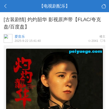
【电视剧配乐】
[古装剧情]
灼灼韶华 影视原声带【FLAC/夸克
盘/百度盘】
爱音乐
楼主
2025-9-22 15:41:40
2041
5