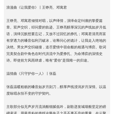
浪漫曲《让我爱你》丨王铮亮、邓寓君
王铮亮、邓寓君倾情对唱，以声绎情，演绎命定纠缠的挚爱篇
章。双声交织，叩问爱的轨迹。王铮亮醇厚深沉的声线如岁月低
语，演绎沉默想要忘记，又放不过回忆的挣扎；邓寓君清亮而富
有穿透力的嗓音似利刃破冰，诠释问心的诡计，让我走入绝地的
决绝。男女声交织碰撞，道尽爱情中宿命般的相遇与博弈。歌词
完美契合剧中角色在时代洪流中为爱挣扎、为命博弈的深情史
诗。即使前方风雨肆虐，唯有“爱你”是我唯一的归途。
温情曲《只守护你一人》丨张磊
张磊温暖粗粝的嗓音如岁月刻刀，醇厚声线浸润岁月深情。以温
度咏唱永恒不变的守护契约。
主歌部分似无声岁月流淌般细腻低吟，副歌迸发城墙般坚定的磅
礴承诺，用最质朴的声线诠释执子之手不离不弃的重量。在云聚