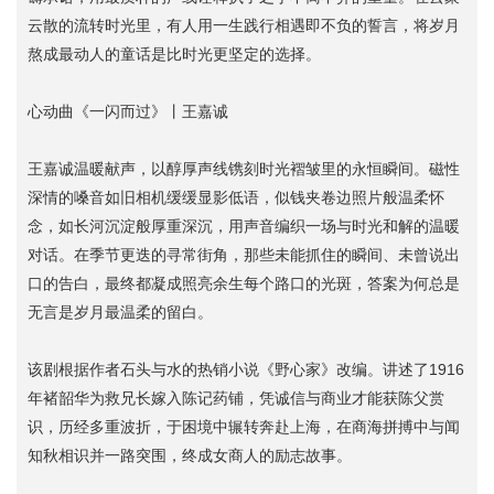
云散的流转时光里，有人用一生践行相遇即不负的誓言，将岁月
熬成最动人的童话是比时光更坚定的选择。
心动曲《一闪而过》丨王嘉诚
王嘉诚温暖献声，以醇厚声线镌刻时光褶皱里的永恒瞬间。磁性
深情的嗓音如旧相机缓缓显影低语，似钱夹卷边照片般温柔怀
念，如长河沉淀般厚重深沉，用声音编织一场与时光和解的温暖
对话。在季节更迭的寻常街角，那些未能抓住的瞬间、未曾说出
口的告白，最终都凝成照亮余生每个路口的光斑，答案为何总是
无言是岁月最温柔的留白。
该剧根据作者石头与水的热销小说《野心家》改编。讲述了1916
年褚韶华为救兄长嫁入陈记药铺，凭诚信与商业才能获陈父赏
识，历经多重波折，于困境中辗转奔赴上海，在商海拼搏中与闻
知秋相识并一路突围，终成女商人的励志故事。