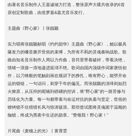
由著名音乐制作人王嘉诚倾力打造，整张原声大碟共收录的6首
原创定制歌曲，由造梦嘉&嘉尤音乐发行。
主题曲《野心家》丨张靓颖
实力唱将张靓颖献唱《灼灼韶华》主题曲《野心家》，她以极具
爆发力的嗓音撕开世俗的束缚，为所有不羁的灵魂奏响战歌。歌
曲由知名音乐制作人周以力作曲，音符里带着破碎，带着决绝，
情绪一浪接一浪地递进延绵不绝。歌词由国内顶级作词家唐恬创
作，以刀锋般的笔触刻画在规训下的挣扎，唯有野心，能劈开命
运的锁链，一句诘问，刺穿千年的偏见。而张靓颖的演绎则如烈
火燎原，从压抑的呢喃到磅礴的控诉，将“野心家”的一路苦修与
历练化为力量。每一句都带着与命运对抗的执着与坚定，世俗的
镣铐锁不住猎猎长风与惊涛骇浪。那些曾试图将灵魂困于温顺的
枷锁，终成为黑夜中生还的勋章。“赞颂我！野心家！”
片尾曲《麦穗上的光》丨黄霄雲