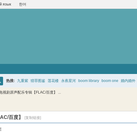
й язык
한어
热搜:
九重紫
猎罪图鉴
莲花楼
永夜星河
boom library
boom one
婚内婚外
搜
 电视剧原声配乐专辑【FLAC/百度】 ...
索
AC/百度】
[复制链接]
层