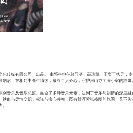
文化传媒有限公司）出品。 由邓科担任总导演，高琮凯、王奕丁执导，
联姻后，在相处中渐生情愫，最终二人齐心，守护河山亦团圆小家的故事
原创音乐及音乐总监。融合了多种音乐元素，达到了音乐与剧情的深度融
。铁血与柔情交织，权谋与痴心共舞，既有雄浑紧张残酷的氛围，又不失
力。