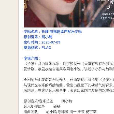
专辑名称：折腰 电视剧原声配乐专辑
原创音乐：胡小鸥
发行时间：2025-07-09
资源格式：FLAC
专辑介绍：
《折腰》是由腾讯视频、胖胖熊制作（天津有容有乐影视
爱情剧。该剧改编自蓬莱客同名小说，讲述了小乔与魏劭
全剧配乐由著名音乐制作人、作曲家胡小鸥担纲《折腰》
与现代交响乐的巧妙编曲，营造出乱世下的磅礴气势背景
感纠葛。在这场音乐叙事中，表达出家国与爱情的双重张
原创音乐/音乐总监 胡小鸥
音乐制作统筹 邵斌
编曲团队 胡小鸥 彭玮瀚 周一 王耒 杨宇潇