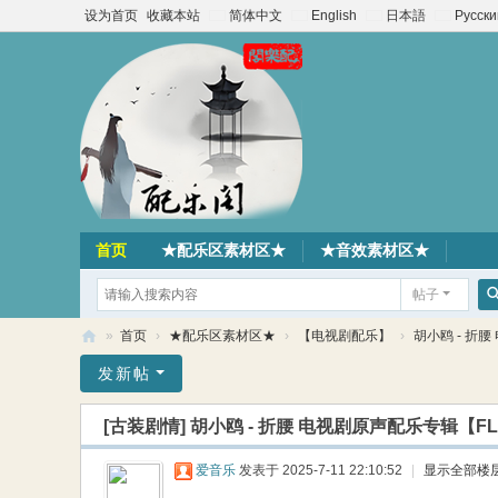
设为首页
收藏本站
简体中文
English
日本語
Русски
首页
★配乐区素材区★
★音效素材区★
帖子
»
首页
›
★配乐区素材区★
›
【电视剧配乐】
›
胡小鸥 - 折腰
配
发新帖
乐
[古装剧情]
胡小鸥 - 折腰 电视剧原声配乐专辑【FL
阁
素
爱音乐
发表于 2025-7-11 22:10:52
|
显示全部楼
材