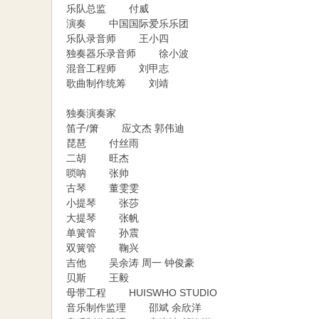
乐队总监 付威
演奏 中国国际爱乐乐团
乐队录音师 王小四
独奏器乐录音师 徐小波
混音工程师 刘甲志
歌曲制作统筹 刘靖
独奏演奏家
笛子/箫 应文杰 郭伟迪
琵琶 付丝雨
二胡 旺杰
唢呐 张帅
古琴 董雯雯
小提琴 张莎
大提琴 张帆
单簧管 孙震
双簧管 鞠兴
吉他 吴余涛 周一 钟俊豪
贝斯 王毅
母带工程 HUISWHO STUDIO
音乐制作监理 邵斌 余欣洋