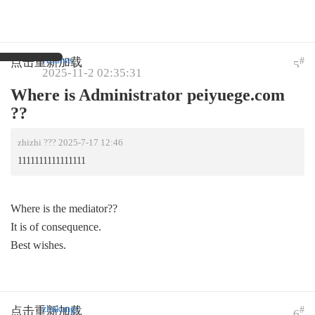
Allaiws
#
点击重新加载
5
2025-11-2 02:35:31
Where is Administrator peiyuege.com
??
zhizhi ??? 2025-7-17 12:46
1111111111111111
Where is the mediator??
It is of consequence.
Best wishes.
zhukangt
#
点击重新加载
6