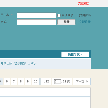
充值积分
用户名
自动登录
找回密码
密码
立即注册
登录
快捷导航
斗罗大陆
我是刑警
山河令
5
6
7
8
9
10
... 22
/ 22 页
下一页