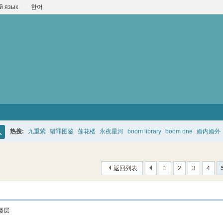
й язык
한어
热搜:
九重紫
猎罪图鉴
莲花楼
永夜星河
boom library
boom one
婚内婚外
搜
索
返回列表
1
2
3
4
楼层