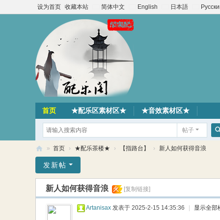
设为首页
收藏本站
简体中文
English
日本語
Русски
首页
★配乐区素材区★
★音效素材区★
帖子
»
首页
›
★配乐茶楼★
›
【指路台】
›
新人如何获得音浪
配
发新帖
乐
新人如何获得音浪
火
[复制链接]
阁
素
Artanisax
发表于 2025-2-15 14:35:36
|
显示全部
材