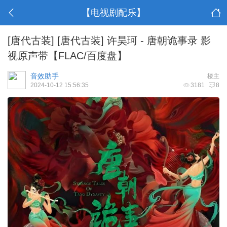
【电视剧配乐】
[唐代古装]
[唐代古装] 许昊珂 - 唐朝诡事录 影
视原声带【FLAC/百度盘】
音效助手
楼主
2024-10-12 15:56:35
3181
8