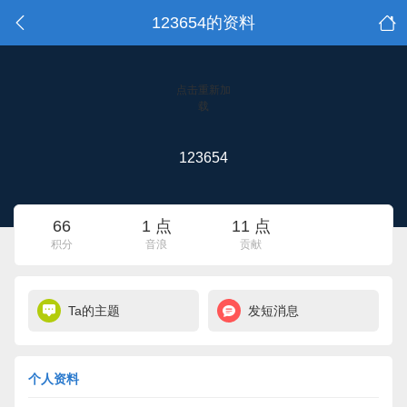
123654的资料
点击重新加
载
123654
66
1 点
11 点
积分
音浪
贡献
Ta的主题
发短消息
个人资料