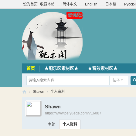
设为首页
收藏本站
简体中文
English
日本語
Русски
首页
★配乐区素材区★
★音效素材区★
帖子
›
Shawn
›
个人资料
配
Shawn
乐
https://www.peiyuege.com/?16087
阁
主题
个人资料
素
材