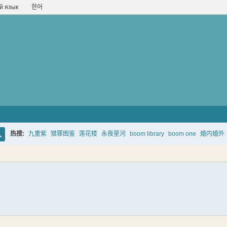
й язык
한어
热搜:
九重紫
猎罪图鉴
莲花楼
永夜星河
boom library
boom one
婚内婚外
搜
索