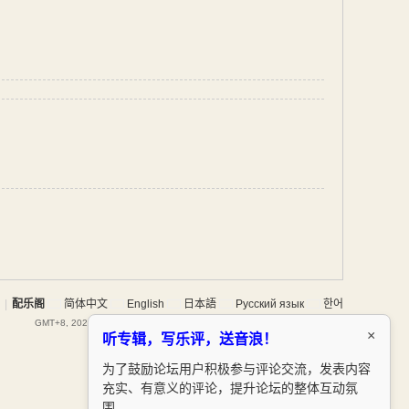
|
配乐阁
简体中文
English
日本語
Русский язык
한어
GMT+8, 2026-8-8 22:01
, Processed in 0.150516 second(s), 15 queries .
×
听专辑，写乐评，送音浪！
为了鼓励论坛用户积极参与评论交流，发表内容
充实、有意义的评论，提升论坛的整体互动氛
围。