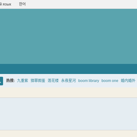
й язык
한어
热搜:
九重紫
猎罪图鉴
莲花楼
永夜星河
boom library
boom one
婚内婚外
搜
索