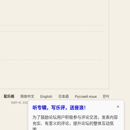
|
配乐阁
简体中文
English
日本語
Русский язык
한어
GMT+8, 2026-8-8 10:28
, Processed in 0.053308 second(s), 15 queries .
×
听专辑，写乐评，送音浪！
为了鼓励论坛用户积极参与评论交流，发表内容
充实、有意义的评论，提升论坛的整体互动氛
围。