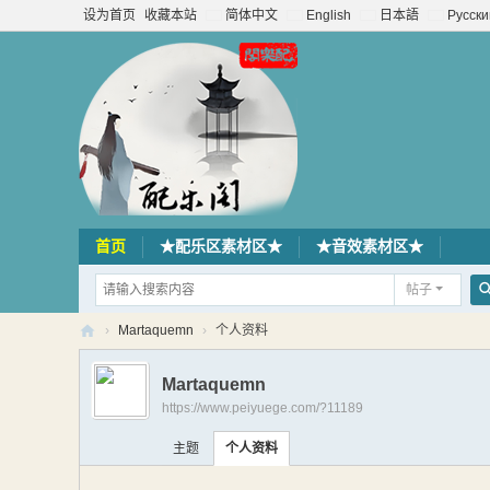
设为首页
收藏本站
简体中文
English
日本語
Русски
首页
★配乐区素材区★
★音效素材区★
帖子
›
Martaquemn
›
个人资料
配
Martaquemn
乐
https://www.peiyuege.com/?11189
阁
主题
个人资料
素
材