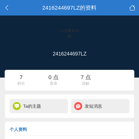
2416244697LZ的资料
点击重新加
载
2416244697LZ
7
0 点
7 点
积分
音浪
贡献
Ta的主题
发短消息
个人资料