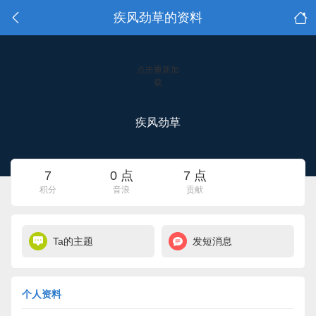
疾风劲草的资料
点击重新加
载
疾风劲草
7
0 点
7 点
积分
音浪
贡献
Ta的主题
发短消息
个人资料