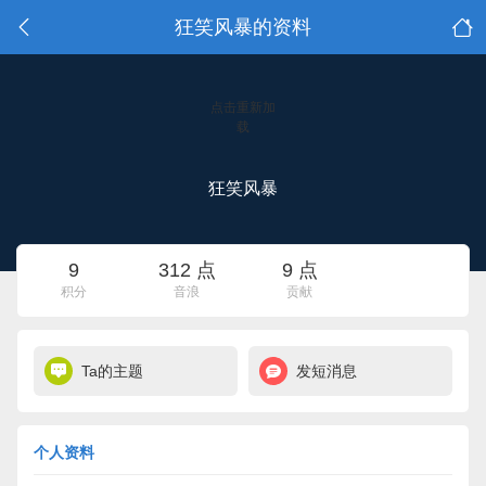
狂笑风暴的资料
点击重新加
载
狂笑风暴
9
312 点
9 点
积分
音浪
贡献
Ta的主题
发短消息
个人资料