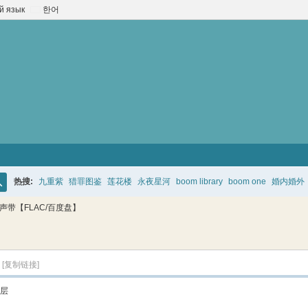
й язык
한어
热搜:
九重紫
猎罪图鉴
莲花楼
永夜星河
boom library
boom one
婚内婚外
搜
声带【FLAC/百度盘】
索
[复制链接]
层