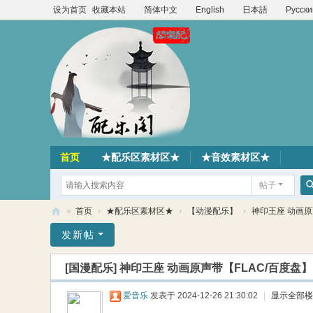
设为首页
收藏本站
简体中文
English
日本語
Русски
首页
★配乐区素材区★
★音效素材区★
帖子
»
首页
›
★配乐区素材区★
›
【动漫配乐】
›
神印王座 动画原
配
发新帖
乐
[国漫配乐]
神印王座 动画原声带【FLAC/百度盘】
阁
素
爱音乐
发表于 2024-12-26 21:30:02
|
显示全部楼
材