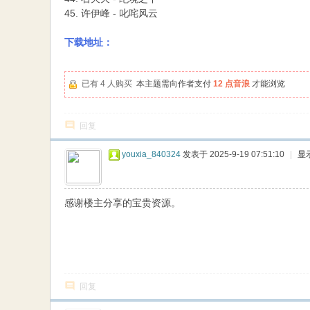
45. 许伊峰 - 叱咤风云
下载地址：
已有 4 人购买
本主题需向作者支付
12 点音浪
才能浏览
回复
youxia_840324
发表于 2025-9-19 07:51:10
|
显
感谢楼主分享的宝贵资源。
回复