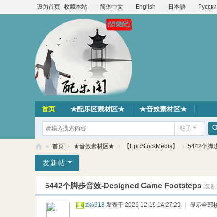
设为首页
收藏本站
简体中文
English
日本語
Русски
首页
★配乐区素材区★
★音效素材区★
帖子
»
首页
›
★音效素材区★
›
【EpicStockMedia】
›
5442个脚步音
配
发新帖
乐
5442个脚步音效-Designed Game Footsteps
[复制
阁
素
zk6318
发表于 2025-12-19 14:27:29
|
显示全部
材