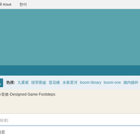
й язык
한어
热搜:
九重紫
猎罪图鉴
莲花楼
永夜星河
boom library
boom one
婚内婚外
搜
效-Designed Game Footsteps
索
链接]
楼层