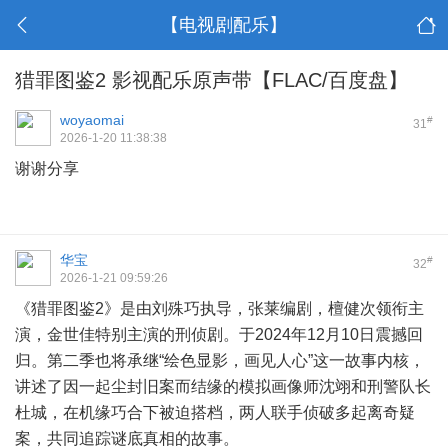
【电视剧配乐】
猎罪图鉴2 影视配乐原声带【FLAC/百度盘】
woyaomai
#
31
2026-1-20 11:38:38
谢谢分享
华宝
#
32
2026-1-21 09:59:26
《猎罪图鉴2》是由刘殊巧执导，张莱编剧，檀健次领衔主
演，金世佳特别主演的刑侦剧。于2024年12月10日震撼回
归。第二季也将承继“绘色显影，画见人心”这一故事内核，
讲述了因一起尘封旧案而结缘的模拟画像师沈翊和刑警队长
杜城，在机缘巧合下被迫搭档，两人联手侦破多起离奇疑
案，共同追踪谜底真相的故事。