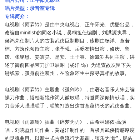
唱片公司：正午阳光影业
唱片类型：录音室专辑
专辑简介：
电视剧《雨霖铃》是由中央电视台、正午阳光、优酷出品，
改编自minifish的同名小说，吴桐担任编剧，刘洪源执导，
侯鸿亮任制片人的古装武侠巨制剧目，该剧由杨洋、章若
楠、方逸伦领衔主演，张予曦、岳旸友情出演，修庆、鲁
诺、张铭恩、姜震昊、是安、王子睿、徐崴罗共同主演，讲
述了御前四品带刀护卫展昭（杨洋 饰）为追查故友留下关
键线索，孤身前往襄州，在险象环生中探寻真相的故事。
电视剧《雨霖铃》主题曲《孤剑吟》，由著名音乐人朱芸编
操刀作曲，搭档新锐作词人徽敏瑶，特邀周深倾情献唱，实
力音乐人强强联手，联袂打造出这首意蕴绵长的武侠金曲。
电视剧《雨霖铃》插曲《碎梦为刃》，由希林娜依·高演
唱，刘晓盈作词作曲，黄越洋制作的一首极具武侠情感厚度
的灵魂曲目。以新中式古典流行为基调，弦乐为“骨”，民族