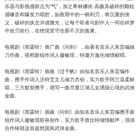
乐器与影视感鼓点为“气”，加之希林娜依·高极具破碎的颗粒
感嗓音和爆发力唱腔，如夜雨中的一柄利刃，将沉重的侠
义，破碎的执念淬成微光，让每个听者与剧中人一同在碎梦
中拾刃前行，在绝境里守住那不灭的孤勇。
电视剧《雨霖铃》推广曲《问剑》，由著名音乐人朱芸编操
刀作曲，搭档新锐作词人徽敏瑶，特邀方逸伦倾情献唱。
电视剧《雨霖铃》插曲《过千帆》由知名音乐人朱芸编作
曲，携手作词人沃特艾文儿倾力共创，实力歌手阿兰温柔献
唱，三方默契携手，谱写一曲尽显江湖儿女洒脱心境的武侠
金曲。
电视剧《雨霖铃》插曲《问剑》由知名音乐人朱芸编携手新
锐作词人徽敏瑶联袂创作，实力歌手曾比特倾情献声，强强
合作铸就这首超然国风武侠金曲。