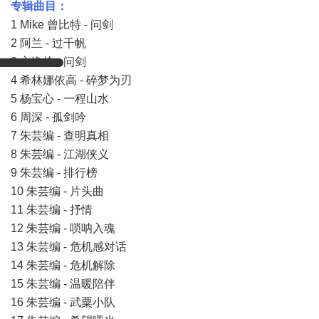
专辑曲目：
1 Mike 曾比特 - 问剑
2 阿兰 - 过千帆
3 方逸伦 - 问剑
4 希林娜依高 - 碎梦为刃
5 杨宝心 - 一程山水
6 周深 - 孤剑吟
7 朱芸编 - 查明真相
8 朱芸编 - 江湖侠义
9 朱芸编 - 排行榜
10 朱芸编 - 片头曲
11 朱芸编 - 抒情
12 朱芸编 - 唢呐入魂
13 朱芸编 - 危机感对话
14 朱芸编 - 危机解除
15 朱芸编 - 温暖陪伴
16 朱芸编 - 武粟小队