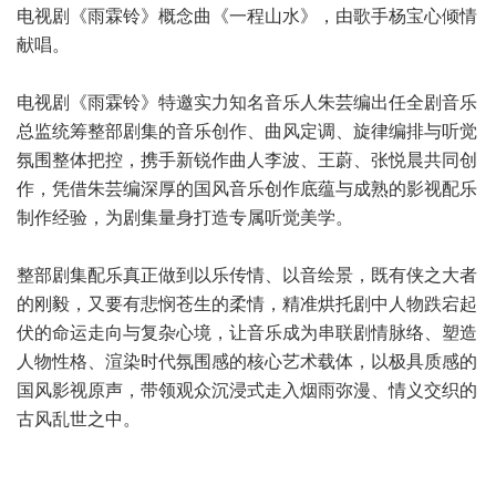
电视剧《雨霖铃》概念曲《一程山水》，由歌手杨宝心倾情
献唱。
电视剧《雨霖铃》特邀实力知名音乐人朱芸编出任全剧音乐
总监统筹整部剧集的音乐创作、曲风定调、旋律编排与听觉
氛围整体把控，携手新锐作曲人李波、王蔚、张悦晨共同创
作，凭借朱芸编深厚的国风音乐创作底蕴与成熟的影视配乐
制作经验，为剧集量身打造专属听觉美学。
整部剧集配乐真正做到以乐传情、以音绘景，既有侠之大者
的刚毅，又要有悲悯苍生的柔情，精准烘托剧中人物跌宕起
伏的命运走向与复杂心境，让音乐成为串联剧情脉络、塑造
人物性格、渲染时代氛围感的核心艺术载体，以极具质感的
国风影视原声，带领观众沉浸式走入烟雨弥漫、情义交织的
古风乱世之中。