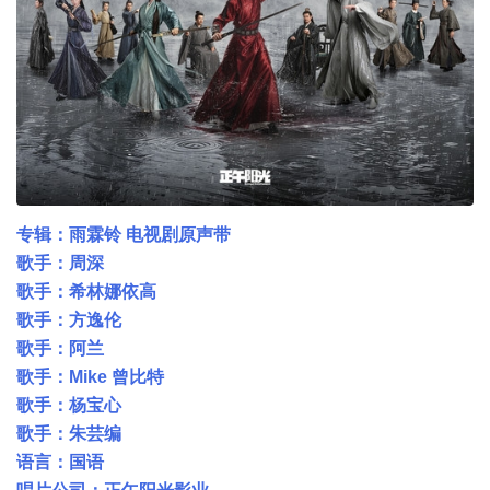
专辑：雨霖铃 电视剧原声带
歌手：周深
歌手：希林娜依高
歌手：方逸伦
歌手：阿兰
歌手：Mike 曾比特
歌手：杨宝心
歌手：朱芸编
语言：国语