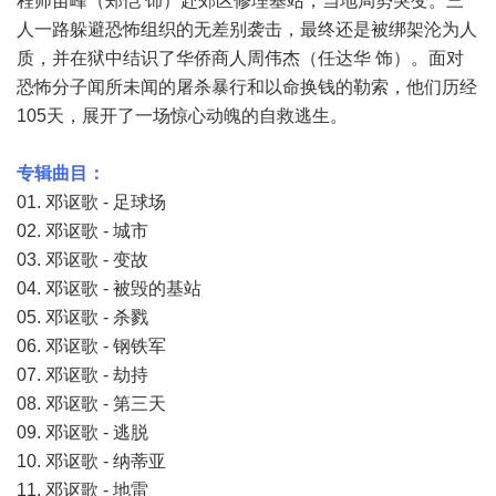
程师苗峰（郑恺 饰）赴郊区修理基站，当地局势突变。三
人一路躲避恐怖组织的无差别袭击，最终还是被绑架沦为人
质，并在狱中结识了华侨商人周伟杰（任达华 饰）。面对
恐怖分子闻所未闻的屠杀暴行和以命换钱的勒索，他们历经
105天，展开了一场惊心动魄的自救逃生。
专辑曲目：
01. 邓讴歌 - 足球场
02. 邓讴歌 - 城市
03. 邓讴歌 - 变故
04. 邓讴歌 - 被毁的基站
05. 邓讴歌 - 杀戮
06. 邓讴歌 - 钢铁军
07. 邓讴歌 - 劫持
08. 邓讴歌 - 第三天
09. 邓讴歌 - 逃脱
10. 邓讴歌 - 纳蒂亚
11. 邓讴歌 - 地雷