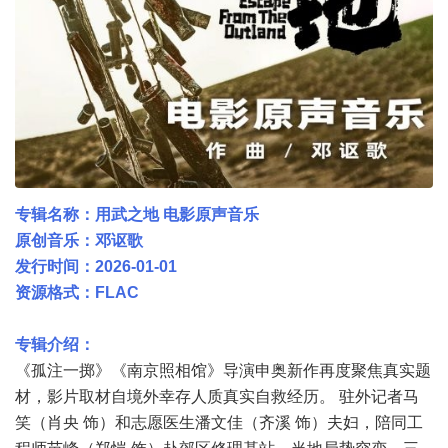
专辑名称：用武之地 电影原声音乐
原创音乐：邓讴歌
发行时间：2026-01-01
资源格式：FLAC
专辑介绍：
《孤注一掷》《南京照相馆》导演申奥新作再度聚焦真实题
材，影片取材自境外幸存人质真实自救经历。 驻外记者马
笑（肖央 饰）和志愿医生潘文佳（齐溪 饰）夫妇，陪同工