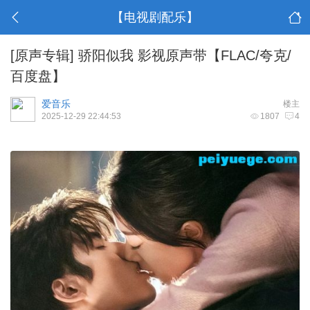
【电视剧配乐】
[原声专辑]
骄阳似我 影视原声带【FLAC/夸克/
百度盘】
爱音乐
楼主
2025-12-29 22:44:53
1807
4