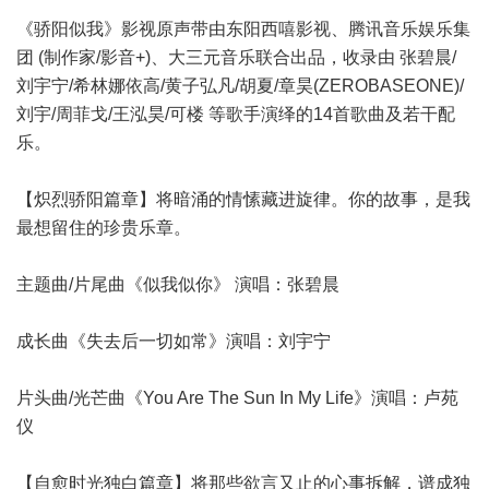
《骄阳似我》影视原声带由东阳西嘻影视、腾讯音乐娱乐集
团 (制作家/影音+)、大三元音乐联合出品，收录由 张碧晨/
刘宇宁/希林娜依高/黄子弘凡/胡夏/章昊(ZEROBASEONE)/
刘宇/周菲戈/王泓昊/可楼 等歌手演绎的14首歌曲及若干配
乐。
【炽烈骄阳篇章】将暗涌的情愫藏进旋律。你的故事，是我
最想留住的珍贵乐章。
主题曲/片尾曲《似我似你》 演唱：张碧晨
成长曲《失去后一切如常》演唱：刘宇宁
片头曲/光芒曲《You Are The Sun In My Life》演唱：卢苑
仪
【自愈时光独白篇章】将那些欲言又止的心事拆解，谱成独