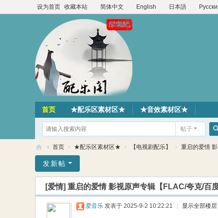
设为首页
收藏本站
简体中文
English
日本語
Русски
首页
★配乐区素材区★
★音效素材区★
帖子
»
首页
›
★配乐区素材区★
›
【电视剧配乐】
›
重启的爱情 影视
配
发新帖
乐
[爱情]
重启的爱情 影视原声专辑【FLAC/夸克/百
阁
素
爱音乐
发表于 2025-9-2 10:22:21
|
显示全部楼层
材