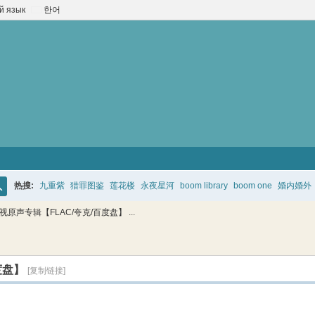
й язык
한어
热搜:
九重紫
猎罪图鉴
莲花楼
永夜星河
boom library
boom one
婚内婚外
搜
原声专辑【FLAC/夸克/百度盘】 ...
索
度盘】
[复制链接]