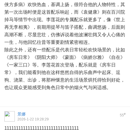
侠方多病》欢快热血，基调上扬，很符合他的人物特性，其
第一次出场时便是这首配乐响起，而《袁健康》则在百川院
掉马等情节中出现。李莲花的专属配乐就更多了，像《世上
再无李相夷》，前期用提琴与笛子搭配，曲调悠扬，后面则
高潮不断，尽显悲壮，仿佛诉说着他波澜壮阔又令人心痛的
一生，与他回忆往昔等重要剧情紧密相连。
除此之外，还有一些配乐是代表日常轻松欢快场景的，比如
《房车日常》《阴阳大师》《蒙面》《病娇尔雅》《自在》
《一家三口》等。李莲花首次登场，配乐就是《房车日
常》，我们能看到他在这样悠然自得的乐曲声中起床、逗
狗、浇菜、出诊，将那种惬意的生活场景烘托得恰到好处，
也让观众更能感受到角色日常中的烟火气与闲适感。
景娜
#
55
2026-1-22 19:28:29
11111111111111111111111111111111