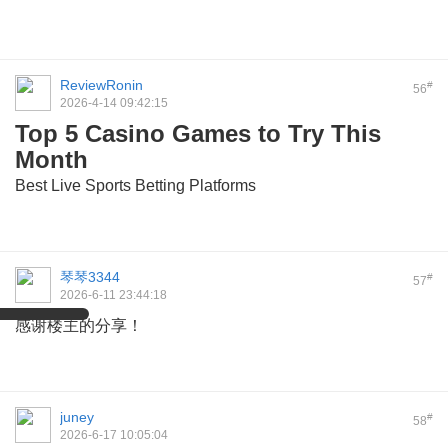
ReviewRonin
#
56
2026-4-14 09:42:15
Top 5 Casino Games to Try This
Month
Best Live Sports Betting Platforms
琴琴3344
#
57
2026-6-11 23:44:18
感谢楼主的分享！
juney
#
58
2026-6-17 10:05:04