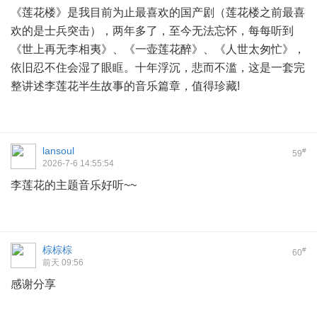
《莲花楼》是我目前为止最喜欢的国产剧（莲花楼之前最喜
欢的是士兵突击），两年多了，至今无法忘怀，每每听到
《世上再无李相夷》、《一壶莲花醉》、《人世太匆忙》，
依旧忍不住会湿了眼眶。十年浮沉，悲而不滥，这是一套完
整讲述李莲花半生故事的音乐篇章，值得珍藏!
lansoul
#
59
2026-7-6 14:55:54
李莲花的主题音乐好听~~
棕棕棕
#
60
前天 09:56
感谢分享