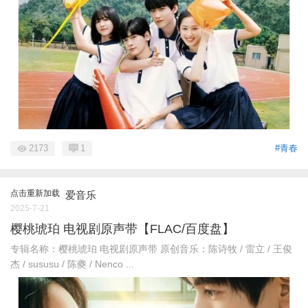
2173
1
#青春
点击重新加载
爱音乐
2025-7-21
樱桃琥珀 电视剧原声带【FLAC/百度盘】
专辑名称：樱桃琥珀 电视剧原声带 原创音乐：陈诗牧 / 雷立 / 王俊
杰 / sususu / 陈夔 / Nenco ...