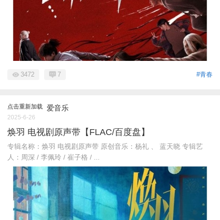
3472
7
#青春
点击重新加载
爱音乐
2025-6-26
焕羽 电视剧原声带【FLAC/百度盘】
专辑名称：焕羽 电视剧原声带 原创音乐：杨礼 、 蓝天晓 专辑艺
人：周深 / 李佩玲 / 崔子格 / ...