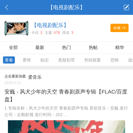
【电视剧配乐】
【电视剧配乐】
收藏
+9
今日:
3
主题:
478
排名:
3
全部
最新
热门
热帖
精华
青春
爱情
励志
悬疑犯罪
刑侦探案
恐怖
战
点击重新加载
爱音乐
2026-5-21
安巍 - 风犬少年的天空 青春剧原声专辑【FLAC/百度
盘】
1 专辑名称：风犬少年的天空 青春剧原声专辑 原创音乐：安巍 发行
公司：企鹅影视 发行时间：202 ...