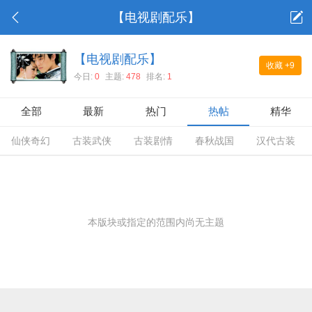
【电视剧配乐】
【电视剧配乐】
收藏
+9
今日:
0
主题:
478
排名:
1
全部
最新
热门
热帖
精华
仙侠奇幻
古装武侠
古装剧情
春秋战国
汉代古装
本版块或指定的范围内尚无主题